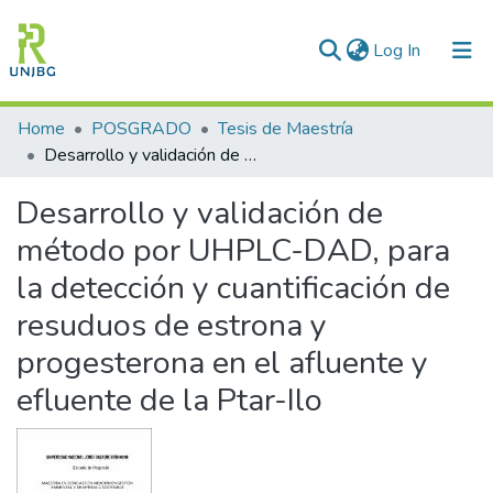
(current)
Log In
Communities & Collections
Home
POSGRADO
Tesis de Maestría
Desarrollo y validación de método por UHPLC-DAD, para la detección y cuantificación de resuduos de estrona y progesterona en el afluente y efluente de la Ptar-Ilo
All of DSpace
Desarrollo y validación de
Statistics
método por UHPLC-DAD, para
Enviar tesis
la detección y cuantificación de
resuduos de estrona y
progesterona en el afluente y
efluente de la Ptar-Ilo