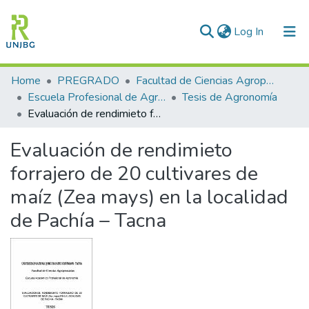
(current)
Log In
Communities & Collections
Home
PREGRADO
Facultad de Ciencias Agropecuarias
Escuela Profesional de Agronomía
Tesis de Agronomía
All of DSpace
Evaluación de rendimieto forrajero de 20 cultivares de maíz (Zea mays) en la localidad de Pachía – Tacna
Statistics
Evaluación de rendimieto
Enviar tesis
forrajero de 20 cultivares de
maíz (Zea mays) en la localidad
de Pachía – Tacna