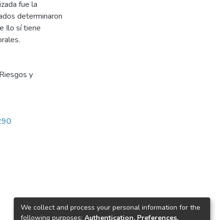
izada fue la
ltados determinaron
 Ilo sí tiene
orales.
Riesgos y
2290
We collect and process your personal information for the
following purposes:
Authentication, Preferences,