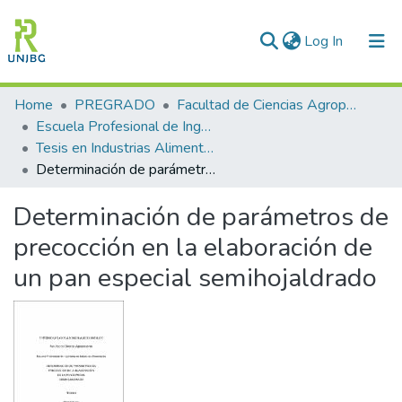
(current)
Log In
Communities & Collections
Home
PREGRADO
Facultad de Ciencias Agropecuarias
Escuela Profesional de Ingeniería en Industrias Alimentarias
All of DSpace
Tesis en Industrias Alimentarias
Determinación de parámetros de precocción en la elaboración de un pan especial semihojaldrado
Statistics
Determinación de parámetros de
Enviar tesis
precocción en la elaboración de
un pan especial semihojaldrado