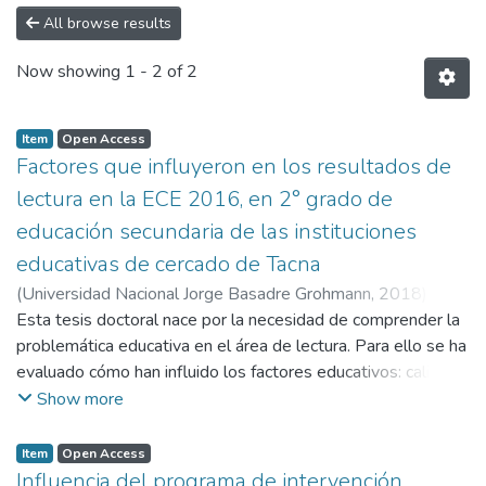
All browse results
Now showing
1 - 2 of 2
Item
Open Access
Factores que influyeron en los resultados de
lectura en la ECE 2016, en 2° grado de
educación secundaria de las instituciones
educativas de cercado de Tacna
(
Universidad Nacional Jorge Basadre Grohmann
,
2018
)
Mamani Flores, Dora Gladys
Esta tesis doctoral nace por la necesidad de comprender la
;
Begazo Portugal, Oscar
Alfredo
problemática educativa en el área de lectura. Para ello se ha
evaluado cómo han influido los factores educativos: calidad
educativa, clima escolar, participación de los padres de
Show more
familia, y el factor personal de los estudiantes, en ubicar a
los estudiantes tacneños en el primer puesto a nivel
Item
Open Access
nacional en la ECE 2016. Para abordar este problema se
Influencia del programa de intervención