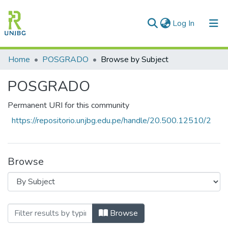
(current)
Log In
Communities & Collections
Home
POSGRADO
Browse by Subject
All of DSpace
POSGRADO
Enviar tesis
Permanent URI for this community
https://repositorio.unjbg.edu.pe/handle/20.500.12510/2
Browse
Browsing POSGRADO by Subject "Actitud
Browse