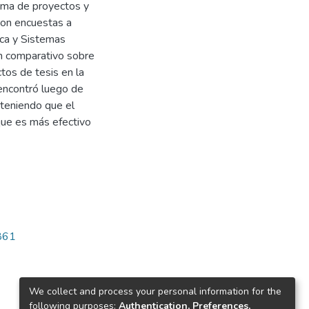
rama de proyectos y
ron encuestas a
ica y Sistemas
un comparativo sobre
os de tesis en la
 encontró luego de
teniendo que el
que es más efectivo
1861
We collect and process your personal information for the
following purposes:
Authentication, Preferences,