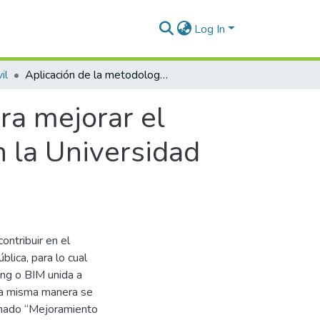
Log In
il
Aplicación de la metodología BIM+VR/ar para mejorar el diseño de proyectos de inversión pública en la Universidad Nacional Jorge Basadre Grohmann – Tacna
ra mejorar el
n la Universidad
ontribuir en el
lica, para lo cual
ing o BIM unida a
 la misma manera se
inado “Mejoramiento