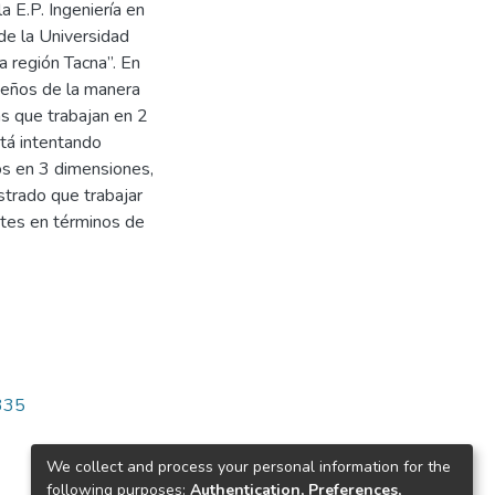
a E.P. Ingeniería en
 de la Universidad
a región Tacna”. En
iseños de la manera
as que trabajan en 2
tá intentando
os en 3 dimensiones,
strado que trabajar
ntes en términos de
4335
We collect and process your personal information for the
following purposes:
Authentication, Preferences,