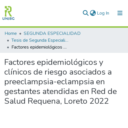
(current)
Log In
Communities & Collections
Home
SEGUNDA ESPECIALIDAD
Tesis de Segunda Especialidad
All of DSpace
Factores epidemiológicos y clínicos de riesgo asociados a preeclampsia-eclampsia en gestantes atendidas en Red de Salud Requena, Loreto 2022
Statistics
Factores epidemiológicos y
Enviar tesis
clínicos de riesgo asociados a
preeclampsia-eclampsia en
gestantes atendidas en Red de
Salud Requena, Loreto 2022