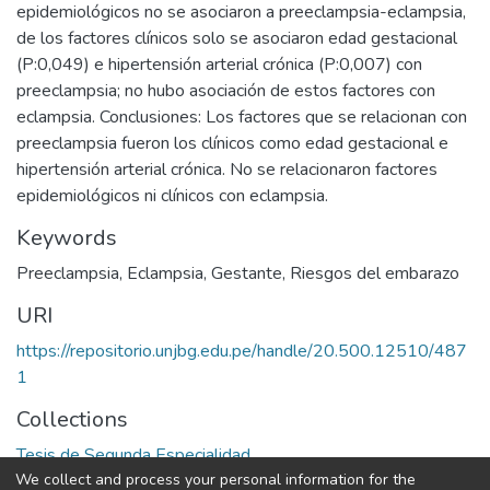
epidemiológicos no se asociaron a preeclampsia-eclampsia,
de los factores clínicos solo se asociaron edad gestacional
(P:0,049) e hipertensión arterial crónica (P:0,007) con
preeclampsia; no hubo asociación de estos factores con
eclampsia. Conclusiones: Los factores que se relacionan con
preeclampsia fueron los clínicos como edad gestacional e
hipertensión arterial crónica. No se relacionaron factores
epidemiológicos ni clínicos con eclampsia.
Keywords
Preeclampsia
,
Eclampsia
,
Gestante
,
Riesgos del embarazo
URI
https://repositorio.unjbg.edu.pe/handle/20.500.12510/487
1
Collections
Tesis de Segunda Especialidad
We collect and process your personal information for the