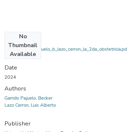
No
Files
Thumbnail
2024_garrido_pajuelo_b_lazo_cerron_la_2da_obstetricia.pd
Available
f
(1.32 MB)
Date
2024
Authors
Garrido Pajuelo, Becker
Lazo Cerron, Luis Alberto
Publisher