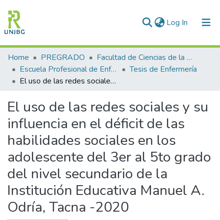
(current)
Log In
Communities & Collections
Home
PREGRADO
Facultad de Ciencias de la Salud
Escuela Profesional de Enfermería
Tesis de Enfermería
All of DSpace
El uso de las redes sociales y su influencia en el déficit de las habilidades sociales en los adolescente del 3er al 5to grado del nivel secundario de la Institución Educativa Manuel A. Odría, Tacna -2020
Statistics
El uso de las redes sociales y su
Enviar tesis
influencia en el déficit de las
habilidades sociales en los
adolescente del 3er al 5to grado
del nivel secundario de la
Institución Educativa Manuel A.
Odría, Tacna -2020