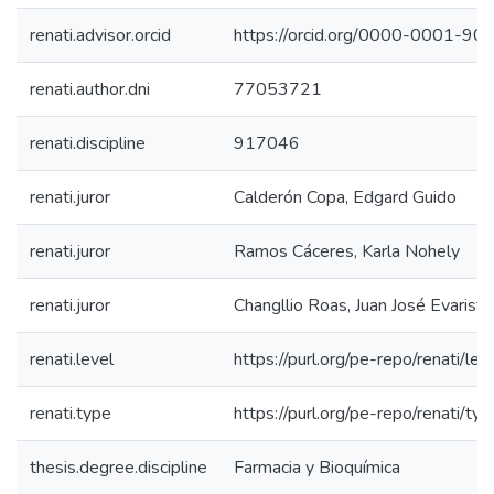
renati.advisor.orcid
https://orcid.org/0000-0001-9
renati.author.dni
77053721
renati.discipline
917046
renati.juror
Calderón Copa, Edgard Guido
renati.juror
Ramos Cáceres, Karla Nohely
renati.juror
Changllio Roas, Juan José Evaristo
renati.level
https://purl.org/pe-repo/renati/lev
renati.type
https://purl.org/pe-repo/renati/ty
thesis.degree.discipline
Farmacia y Bioquímica