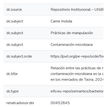
dc.source
Repositorio Institucional – UNJBG
dc.subject
Carne molida
dc.subject
Prácticas de manipulación
dc.subject
Contaminación microbiana
dc.subject.ocde
https://purl.org/pe-repo/ocde/for
Relación entre las prácticas de ma
dc.title
contaminación microbiana en la ca
en los mercados de Tacna, 2024
dc.type
info:eu-repo/semantics/bachelorT
renati.advisor.dni
00492845