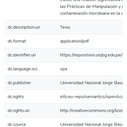
las Prácticas de Manipulación y el
contaminación microbiana en la ca
dc.description.uri
Tesis
dc.format
application/pdf
dc.identifier.uri
https://repositorio.unjbg.edu.p
dc.language.iso
spa
dc.publisher
Universidad Nacional Jorge Basa
dc.rights
info:eu-repo/semantics/openAcce
dc.rights.uri
http://creativecommons.org/licen
dc.source
Universidad Nacional Jorge Basa