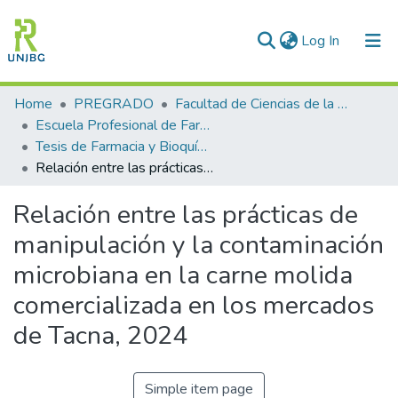
(current)
Log In
Communities & Collections
Home
PREGRADO
Facultad de Ciencias de la Salud
Escuela Profesional de Farmacia y Bioquímica
All of DSpace
Tesis de Farmacia y Bioquímica
Relación entre las prácticas de manipulación y la contaminación microbiana en la carne molida comercializada en los mercados de Tacna, 2024
Statistics
Relación entre las prácticas de
Enviar tesis
manipulación y la contaminación
microbiana en la carne molida
comercializada en los mercados
de Tacna, 2024
Simple item page