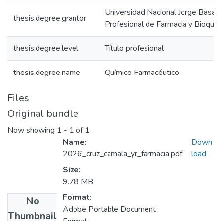
Universidad Nacional Jorge Basad
thesis.degree.grantor
Profesional de Farmacia y Bioquím
thesis.degree.level
Título profesional
thesis.degree.name
Químico Farmacéutico
Files
Original bundle
Now showing
1 - 1 of 1
Name:
Down
2026_cruz_camala_yr_farmacia.pdf
load
Size:
9.78 MB
Format:
No
Adobe Portable Document
Thumbnail