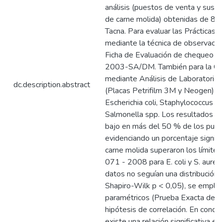
análisis (puestos de venta y sus
de carne molida) obtenidas de 8 
Tacna. Para evaluar las Prácticas 
mediante la técnica de observación
Ficha de Evaluación de chequeo 
2003-SA/DM. También para la Co
mediante Análisis de Laboratorio 
dc.description.abstract
(Placas Petrifilm 3M y Neogen) par
Escherichia coli, Staphylococcus a
Salmonella spp. Los resultados m
bajo en más del 50 % de los pues
evidenciando un porcentaje signif
carne molida superaron los límite
071 - 2008 para E. coli y S. aureus
datos no seguían una distribución
Shapiro-Wilk p < 0,05), se emplea
paramétricos (Prueba Exacta de F
hipótesis de correlación. En conc
existe una relación significativa e