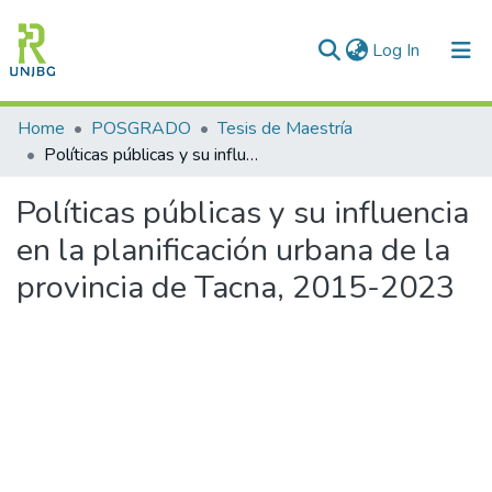
(current)
Log In
Communities & Collections
Home
POSGRADO
Tesis de Maestría
Políticas públicas y su influencia en la planificación urbana de la provincia de Tacna, 2015-2023
All of DSpace
Políticas públicas y su influencia
Statistics
en la planificación urbana de la
Enviar tesis
provincia de Tacna, 2015-2023