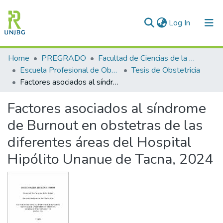
(current)
Log In
Communities & Collections
Home
PREGRADO
Facultad de Ciencias de la Salud
Escuela Profesional de Obstetricia
Tesis de Obstetricia
All of DSpace
Factores asociados al síndrome de Burnout en obstetras de las diferentes áreas del Hospital Hipólito Unanue de Tacna, 2024
Statistics
Factores asociados al síndrome
Enviar tesis
de Burnout en obstetras de las
diferentes áreas del Hospital
Hipólito Unanue de Tacna, 2024