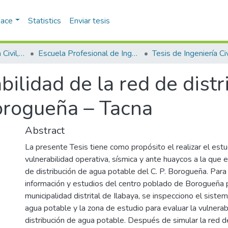
pace
Statistics
Enviar tesis
Facultad de Ingeniería Civil, Arquitectura y Geotecnia
Escuela Profesional de Ingeniería Civil
Tesis de Ingeniería Civ
bilidad de la red de dist
Borogueña – Tacna
Abstract
La presente Tesis tiene como propósito el realizar el estu
vulnerabilidad operativa, sísmica y ante huaycos a la que 
de distribución de agua potable del C. P. Borogueña. Para l
información y estudios del centro poblado de Borogueña p
municipalidad distrital de Ilabaya, se inspecciono el siste
agua potable y la zona de estudio para evaluar la vulnerab
distribución de agua potable. Después de simular la red de