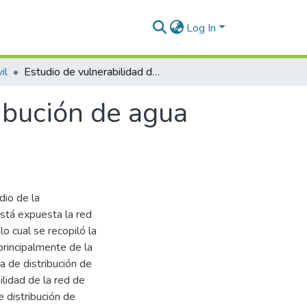
Log In
il
Estudio de vulnerabilidad de la red de distribución de agua potable del C.P. Borogueña – Tacna
ribución de agua
dio de la
está expuesta la red
o cual se recopiló la
rincipalmente de la
ma de distribución de
ilidad de la red de
 distribución de