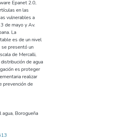
tware Epanet 2.0,
tículas en las
nas vulnerables a
, 3 de mayo y Av.
bana. La
table es de un nivel
io se presentó un
scala de Mercalli,
 distribución de agua
gación es proteger
ementaria realizar
de prevención de
l agua
,
Borogueña
2813