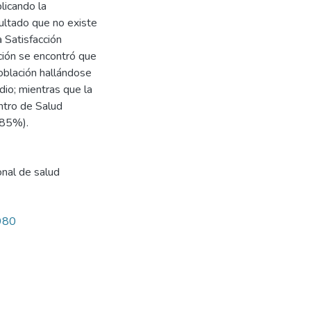
licando la
ultado que no existe
a Satisfacción
ción se encontró que
oblación hallándose
io; mientras que la
entro de Salud
(85%).
nal de salud
2980