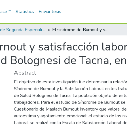
pace
Statistics
Enviar tesis
Tesis de Segunda Especialidad
El sindrome de Burnout y satisfacción laboral en el personal del Centro de Salud Bolognesi de Tacna, en el año 2016
nout y satisfacción labor
ud Bolognesi de Tacna, e
Abstract
El objetivo de esta investigación fue determinar la relació
Síndrome de Burnout y la Satisfacción Laboral en los trab
de Salud Bolognesi de Tacna. La población objeto de est
trabajadores. Para el estudio de Síndrome de Burnout se u
Cuestionario de Maslach Burnout Inventory que valora: de
autoestima y agotamiento emocional; el estudio de los ni
Laboral se realizó con la Escala de Satisfacción Laboral d