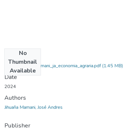
No
Files
Thumbnail
2024_jihuana_mamani_ja_economia_agraria.pdf
(1.45 MB)
Available
Date
2024
Authors
Jihuaña Mamani, José Andres
Publisher