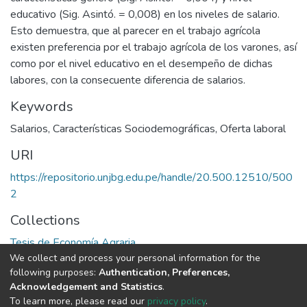
educativo (Sig. Asintó. = 0,008) en los niveles de salario.
Esto demuestra, que al parecer en el trabajo agrícola
existen preferencia por el trabajo agrícola de los varones, así
como por el nivel educativo en el desempeño de dichas
labores, con la consecuente diferencia de salarios.
Keywords
Salarios
,
Características Sociodemográficas
,
Oferta laboral
URI
https://repositorio.unjbg.edu.pe/handle/20.500.12510/500
2
Collections
Tesis de Economía Agraria
We collect and process your personal information for the
following purposes:
Authentication, Preferences,
Full item page
Acknowledgement and Statistics
.
To learn more, please read our
privacy policy
.