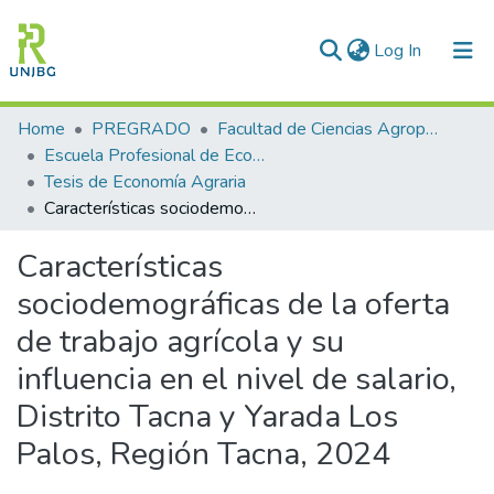
(current)
Log In
Communities & Collections
Home
PREGRADO
Facultad de Ciencias Agropecuarias
Escuela Profesional de Economía Agraria
All of DSpace
Tesis de Economía Agraria
Características sociodemográficas de la oferta de trabajo agrícola y su influencia en el nivel de salario, Distrito Tacna y Yarada Los Palos, Región Tacna, 2024
Statistics
Características
Enviar tesis
sociodemográficas de la oferta
de trabajo agrícola y su
influencia en el nivel de salario,
Distrito Tacna y Yarada Los
Palos, Región Tacna, 2024