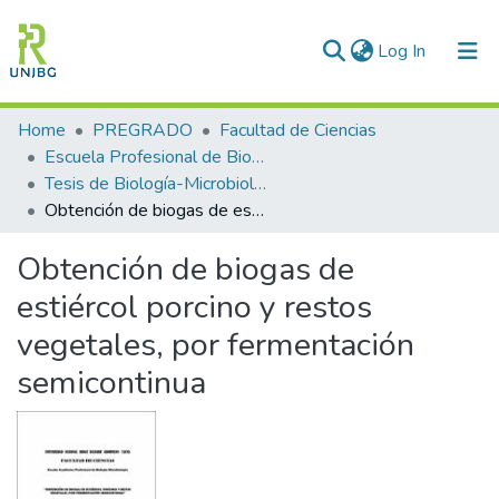
(current)
Log In
Communities & Collections
Home
PREGRADO
Facultad de Ciencias
Escuela Profesional de Biología-Microbiología
All of DSpace
Tesis de Biología-Microbiología
Obtención de biogas de estiércol porcino y restos vegetales, por fermentación semicontinua
Statistics
Obtención de biogas de
Enviar tesis
estiércol porcino y restos
vegetales, por fermentación
semicontinua