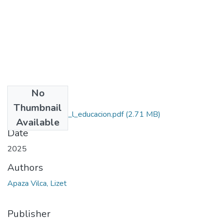
No
Files
Thumbnail
2025_apaza_vilca_l_educacion.pdf
(2.71 MB)
Available
Date
2025
Authors
Apaza Vilca, Lizet
Publisher