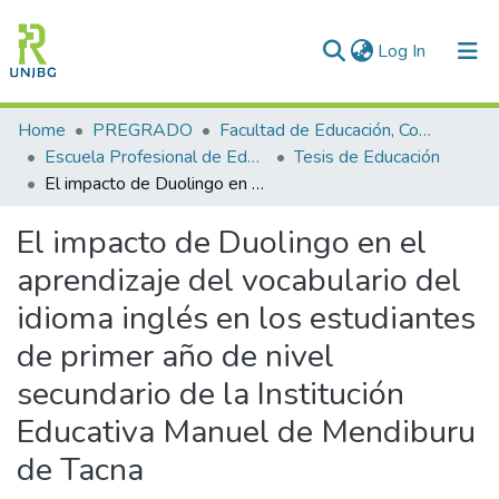
(current)
Log In
Communities & Collections
Home
PREGRADO
Facultad de Educación, Comunicación y Humanidades
Escuela Profesional de Educación
Tesis de Educación
All of DSpace
El impacto de Duolingo en el aprendizaje del vocabulario del idioma inglés en los estudiantes de primer año de nivel secundario de la Institución Educativa Manuel de Mendiburu de Tacna
Statistics
El impacto de Duolingo en el
Enviar tesis
aprendizaje del vocabulario del
idioma inglés en los estudiantes
de primer año de nivel
secundario de la Institución
Educativa Manuel de Mendiburu
de Tacna