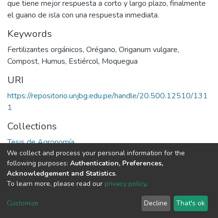
que tiene mejor respuesta a corto y largo plazo, finalmente
el guano de isla con una respuesta inmediata.
Keywords
Fertilizantes orgánicos
,
Orégano
,
Origanum vulgare
,
Compost
,
Humus
,
Estiércol
,
Moquegua
URI
https://repositorio.unjbg.edu.pe/handle/20.500.12510/131
1
Collections
Tesis de Agronomía
We collect and process your personal information for the
following purposes:
Authentication, Preferences,
Full item page
Acknowledgement and Statistics
.
To learn more, please read our
privacy policy
.
DSpace software
copyright © 2002-2026
LYRASIS
Cookie
Privacy
End User
Send
Customize
Decline
That's ok
settings
policy
Agreement
Feedback