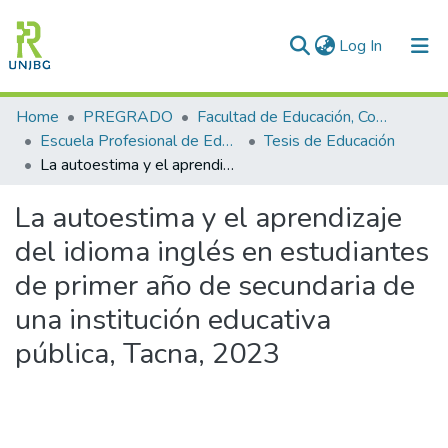
(current)
Log In
Communities & Collections
Home
PREGRADO
Facultad de Educación, Comunicación y Humanidades
Escuela Profesional de Educación
Tesis de Educación
All of DSpace
La autoestima y el aprendizaje del idioma inglés en estudiantes de primer año de secundaria de una institución educativa pública, Tacna, 2023
Statistics
La autoestima y el aprendizaje
Enviar tesis
del idioma inglés en estudiantes
de primer año de secundaria de
una institución educativa
pública, Tacna, 2023