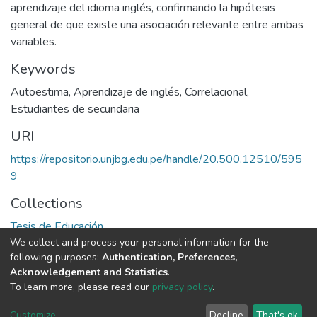
aprendizaje del idioma inglés, confirmando la hipótesis
general de que existe una asociación relevante entre ambas
variables.
Keywords
Autoestima
,
Aprendizaje de inglés
,
Correlacional
,
Estudiantes de secundaria
URI
https://repositorio.unjbg.edu.pe/handle/20.500.12510/595
9
Collections
Tesis de Educación
We collect and process your personal information for the
following purposes:
Authentication, Preferences,
Full item page
Acknowledgement and Statistics
.
To learn more, please read our
privacy policy
.
DSpace software
copyright © 2002-2026
LYRASIS
Cookie
Privacy
End User
Send
Customize
Decline
That's ok