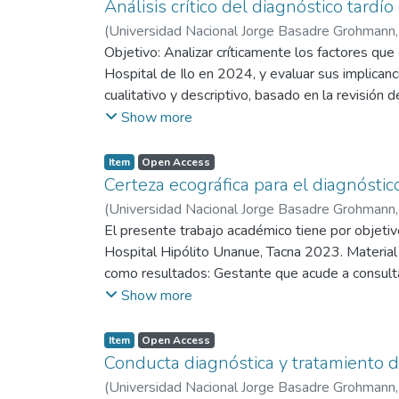
Análisis crítico del diagnóstico tard
(
Universidad Nacional Jorge Basadre Grohmann
Objetivo: Analizar críticamente los factores que
Hospital de Ilo en 2024, y evaluar sus implican
cualitativo y descriptivo, basado en la revisión 
análisis comprendió la evaluación clínica al ing
Show more
análisis documental de las Guías de Práctica Clíni
asistencial con las recomendaciones vigentes. R
Item
Open Access
reportó un valor de 9.5 g/dl en fase activa, el 
Certeza ecográfica para el diagnósti
inmediato con una hemoglobina de 8.6 g/dl, cla
(
Universidad Nacional Jorge Basadre Grohmann
tardíamente y en la adherencia a los protocolos 
El presente trabajo académico tiene por objetivo
obstétrica intraparto, lo que limitó la anticipa
Hospital Hipólito Unanue, Tacna 2023. Material 
favorable.
como resultados: Gestante que acude a consulta
Gestación de 15 semanas 3 días por biometría fe
Show more
confirman la patología fetal mediante ecografía 
derrame pleural bilateral y ascitis fetal. A la
Item
Open Access
parto. Se realiza interconsulta al servicio de 
Conducta diagnóstica y tratamiento d
con Apgar 7 al minuto y 9 a los cinco minutos. 
(
Universidad Nacional Jorge Basadre Grohmann