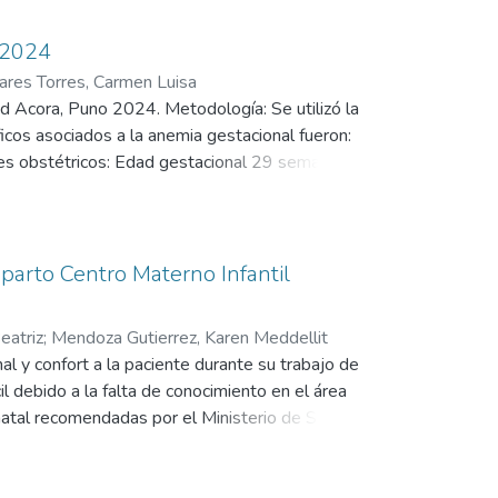
 manejo fue conservador para estabilizar la
unto con un seguimiento clínico adecuado, son
-2024
donde el manejo conservador no es efectivo para
nares Torres, Carmen Luisa
ud Acora, Puno 2024. Metodología: Se utilizó la
ficos asociados a la anemia gestacional fueron:
ores obstétricos: Edad gestacional 29 semanas,
a anemia en gestantes del Centro de Salud
l.
 parto Centro Materno Infantil
eatriz
;
Mendoza Gutierrez, Karen Meddellit
 y confort a la paciente durante su trabajo de
il debido a la falta de conocimiento en el área
natal recomendadas por el Ministerio de Salud.
las técnicas alternativas, que han demostrado
to Obstétrico Especializado”. Con ello
 a una gestante, previa autorización, y se