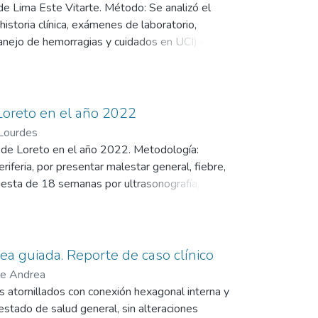
icar sus signos de forma temprana y orientar
e Lima Este Vitarte. Método: Se analizó el
istoria clínica, exámenes de laboratorio,
manejo de hemorragias y cuidados en UCI) en el
s y resolución del síndrome de HELLP.
ducen la morbimortalidad materna.
Loreto en el año 2022
 Lourdes
l de Loreto en el año 2022. Metodología:
riferia, por presentar malestar general, fiebre,
igesta de 18 semanas por ultrasonografía, sepsis
na a escala móvil, antibióticos: Clindamicina,
as de evolución desfavorable fallece, siendo
e diabetes mellitus en familiares de primer
diabético, el shock séptico y la muerte materna.
a guiada. Reporte de caso clínico
le Andrea
s atornillados con conexión hexagonal interna y
stado de salud general, sin alteraciones