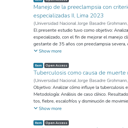
salud San Francisco al llegar al Hospital Hipól
Manejo de la preeclampsia con criter
bienestar fetal solicita evaluación por aneste
especializadas II, Lima 2023
femenino con un peso de 3 120 g, con presencia 
(
Universidad Nacional Jorge Basadre Grohmann
Conclusión: los hallazgos cardiotocográficos evi
El presente estudio tuvo como objetivo: Analiza
y la evaluación clínica son medidas importantes
especializado, con el fin de mejorar el manejo c
recuperación inmediata con mejores condiciones
gestante de 35 años con preeclampsia severa, oli
evolución tras cesárea de emergencia. Resultado
Show more
pronóstico del neonato. Se administraron antihip
criterios de severidad combinada con un manejo 
Item
Open Access
Tuberculosis como causa de muerte m
(
Universidad Nacional Jorge Basadre Grohmann
Objetivo: Analizar cómo influye la tuberculosi
Metodología: Análisis de caso clínico. Resultado
tos, fiebre, escalofríos y disminución de movimi
tuberculosis pulmonar; es hospitalizada recibien
Show more
una muerte materna indirecta. Conclusión: La tu
agravado por la falta oportuna de tratamiento y
Item
Open Access