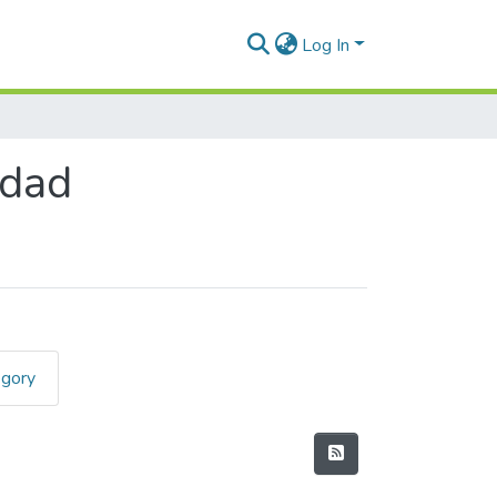
Log In
idad
egory