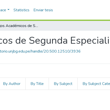
pace
Statistics
Enviar tesis
Trabajos Académicos de Segunda Especialidad
cos de Segunda Especial
sitorio.unjbg.edu.pe/handle/20.500.12510/3936
By Author
By Title
By Subject
By Subject Cat