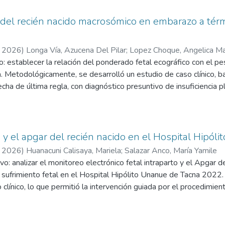
o del recién nacido macrosómico en embarazo a tér
,
2026
)
Longa Vía, Azucena Del Pilar
;
Lopez Choque, Angelica Ma
o: establecer la relación del ponderado fetal ecográfico con el p
Metodológicamente, se desarrolló un estudio de caso clínico, basa
ha de última regla, con diagnóstico presuntivo de insuficiencia p
do dinámica uterina activa. Como parte de los exámenes auxiliare
culado mediante cuatro parámetros biométricos: diámetro biparieta
el peso real del recién nacido fue de 4670 gramos, evidenciándo
ación mínima clínicamente aceptable en la predicción de macrosomí
o y el apgar del recién nacido en el Hospital Hipó
nderado fetal ecográfico y el peso real del recién nacido macrosóm
,
2026
)
Huanacuni Calisaya, Mariela
;
Salazar Anco, María Yamile
imación del peso fetal a término.
vo: analizar el monitoreo electrónico fetal intraparto y el Apgar 
 sufrimiento fetal en el Hospital Hipólito Unanue de Tacna 2022. 
so clínico, lo que permitió la intervención guiada por el procedimien
ción oportuna y disminuir la morbimortalidad materno perinatal. Re
ínico de una primigesta de 21 años con diagnóstico de embarazo d
nal y pérdida de líquido amniótico en pródromos de trabajo de par