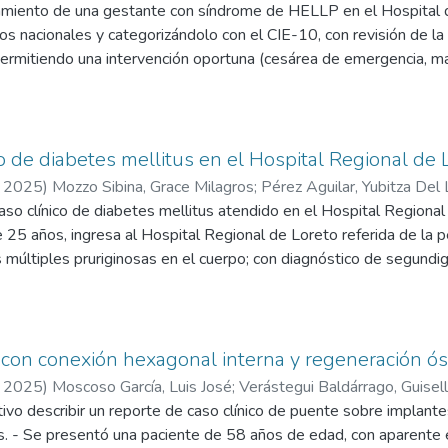
s fetal, por ser un método no invasivo y preciso, permite identif
atamiento de una gestante con síndrome de HELLP en el Hospital d
a clínica ante esta condición.
 nacionales y categorizándolo con el CIE-10, con revisión de la h
, permitiendo una intervención oportuna (cesárea de emergencia, 
volución favorable de la paciente, con normalización de parámetro
tandarizado, junto con la capacitación del personal de salud, re
 de diabetes mellitus en el Hospital Regional de 
,
2025
)
Mozzo Sibina, Grace Milagros
;
Pérez Aguilar, Yubitza Del
aso clínico de diabetes mellitus atendido en el Hospital Regiona
 25 años, ingresa al Hospital Regional de Loreto referida de la pe
es múltiples pruriginosas en el cuerpo; con diagnóstico de segund
izada recibiendo como tratamiento control HGT cada 6 horas, insuli
 complicación con pie diabético y shock séptico; después de 5 dí
usión: los factores de riesgo identificados fueron antecedentes d
a, como complicaciones se identificó la infección vaginal, el pie 
con conexión hexagonal interna y regeneración óse
,
2025
)
Moscoso García, Luis José
;
Verástegui Baldárrago, Guisel
ivo describir un reporte de caso clínico de puente sobre implante
. - Se presentó una paciente de 58 años de edad, con aparente e