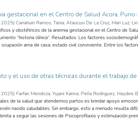
a de diástasis de sínfisis púbica, mediante examen radiológico. El
óstico y tratamiento precoz de la diástasis de la sínfisis púbica, j
mia gestacional en el Centro de Salud Acora, Puno
o plazo. El tratamiento quirúrgico puede ser necesario en casos 
,
2025
)
Canahuiri Ramos, Tania
;
Ataucusi De La Cruz, Mari Luz
;
Li
ica.
icos y obstétricos de la anemia gestacional en el Centro de Sal
rumento “historia clínica”. Resultados: Los factores sociodemográ
, ocupación ama de casa, estado civil conviviente. Entre los fact
ones: Los factores sociodemográficos y obstétricos asociados a l
 civil, procedencia, paridad, edad gestacional y atención prenata
to y el uso de otras técnicas durante el trabajo de
,
2025
)
Farfan Mendoza, Yujani Karina
;
Peña Rodriguez, Haydee B
ales de la salud que atendemos partos es brindar apoyo emocional
recién nacido saludables. Sin embargo, esto a menudo resulta difíc
imita a seguir las sesiones de Psicoprofilaxis y estimulación pre
esario potenciarlas y adaptarlas a las nuevas herramientas, como 
ón. Se logró formular una guía, la cual se denomina “Acompañamien
do acompañamiento durante el trabajo de parto. El cual se aplicó