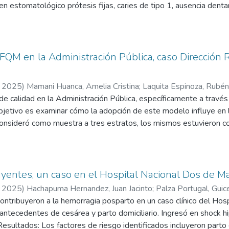
en estomatológico prótesis fijas, caries de tipo 1, ausencia dent
ve, Clase III (Seibert). Además, se registró los exámenes de lab
 decide realizar una colocación de implantes atornillados con téc
origen bovino 1 gramo y membrana de pericardio de 20x30 mm. Re
e 3.8 x10mm) con preparación de la zona para la colocación de 
FQM en la Administración Pública, caso Dirección R
tres piezas atornillado. Conclusiones. – Se concluyó que el caso cl
 guiada representa una terapéutica odontológica con éxito.
,
2025
)
Mamani Huanca, Amelia Cristina
;
Laquita Espinoza, Rubé
 de calidad en la Administración Pública, específicamente a tra
bjetivo es examinar cómo la adopción de este modelo influye en la
 consideró como muestra a tres estratos, los mismos estuvieron co
uarios que requerían los servicios. Por otro lado, para su análisi
able gestión de la calidad y de 8 items para evaluar la satisfacci
tán el liderazgo, resultados clave y resultados en la sociedad; l
, alianzas y recursos, procesos, finalmente el criterio resultados e
uyentes, un caso en el Hospital Nacional Dos de M
, lo que indica que la organización debe centrarse en analizar 
,
2025
)
Hachapuma Hernandez, Juan Jacinto
;
Palza Portugal, Guic
 y efectividad en sus resultados. Este estudio revela que, aunque
e contribuyeron a la hemorragia posparto en un caso clínico del H
r un modelo de gestión de calidad más esbelto.
 antecedentes de cesárea y parto domiciliario. Ingresó en shock 
Resultados: Los factores de riesgo identificados incluyeron parto 