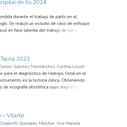
ospital de Ilo 2024
endida durante el trabajo de parto en el
ogía: Se realizó un estudio de caso de enfoque
resó en fase latente del trabajo de parto. El
s y el manejo obstétrico. Asimismo, se efectuó un
te, con el fin de contrastar la práctica
examen solicitado durante el trabajo de parto
La anemia fue confirmada en el puerperio
, Tacna 2023
amizaje hematológico intraparto reportándolos
Daneri
;
Sánchez Montánchez, Cynthia Lisset
asociado a deficiencias en la valoración
re para el diagnóstico de Hidrops Fetal en el
o adecuado, pese a un desenlace obstétrico
strumento es la historia clínica. Obteniendo
 de ecografía obstétrica cuyo diagnóstico es:
anue para atención por especialistas, donde
ometría fetal, Hidrops fetal, Higroma quístico,
rgencia presentando contracciones uterinas de
utócico con un producto femenino de 3280 gr.
 – Vitarte
to. Conclusiones: La ecografía obstétrica es
Elizabeth
;
Gonzales Melchor, Ana Mariela