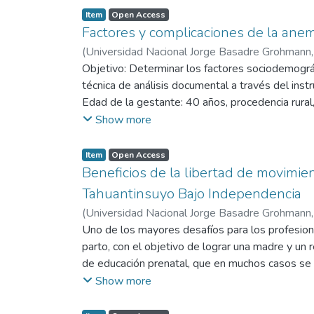
miembros inferiores, identificándose la presenci
Item
Open Access
pelvis y controlar el dolor. Conclusión: El diagn
Factores y complicaciones de la ane
fundamentales para reducir la morbilidad a larg
(
Universidad Nacional Jorge Basadre Grohmann
controlar el dolor y mantener la estabilidad pélv
Objetivo: Determinar los factores sociodemográf
técnica de análisis documental a través del inst
Edad de la gestante: 40 años, procedencia rural
multípara y 06 atenciones prenatales. Conclusi
Show more
Acora, Puno 2024 fueron: Edad, ocupación, estado
Item
Open Access
Beneficios de la libertad de movimien
Tahuantinsuyo Bajo Independencia
(
Universidad Nacional Jorge Basadre Grohmann
Uno de los mayores desafíos para los profesion
parto, con el objetivo de lograr una madre y un 
de educación prenatal, que en muchos casos se l
Si bien estas prácticas son importantes, es nec
Show more
múltiples beneficios y seguridad en su aplicaci
deseamos poder brindar un aporte para el adecua