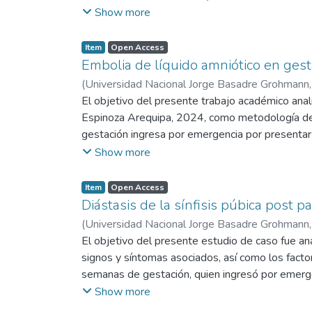
y falta de control prenatal. Se documentó una p
Show more
fue dada de alta voluntariamente con pronóstico
importancia del parto institucional, la atención 
Item
Open Access
Embolia de líquido amniótico en gest
(
Universidad Nacional Jorge Basadre Grohmann
El objetivo del presente trabajo académico anal
Espinoza Arequipa, 2024, como metodología de e
gestación ingresa por emergencia por presentar 
Fetal sostenida, por lo cual es pasada por eme
Show more
por sufrimiento fetal agudo, pasa a la unidad de
correspondientes: Medicina interna/ diagnóstic
Item
Open Access
Falla de ventrículo Derecho, Descartar (D/C) T
Diástasis de la sínfisis púbica post 
luego de 21 horas de tratamientos sin respuesta
(
Universidad Nacional Jorge Basadre Grohmann
anatomopatologico. Conclusión: La embolia de l
El objetivo del presente estudio de caso fue anal
paciente por informe anatomopatologico.
signos y síntomas asociados, así como los fact
semanas de gestación, quien ingresó por emerge
distocia de hombros, se realizó Maniobra de Mc
Show more
los 5 minutos. Líquido amniótico Meconial espeso