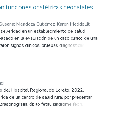
ien confirma diagnóstico de alteración del
on funciones obstétricas neonatales
uvo como resultado un recién nacido de sexo
 los cinco minutos y de 8 a los 10 minutos.
 Susana
;
Mendoza Gutiérrez, Karen Meddellit
mo modo el monitoreo electrónico fetal intraparto
e severidad en un establecimiento de salud
ó una cesárea de emergencia, con Apgar de
basado en la evaluación de un caso clínico de una
aron signos clínicos, pruebas diagnósticas y
estabilizar a la paciente y mejorar el
identificación oportuna de la preeclampsia con
iesgos materno-fetales.
ad
co del Hospital Regional de Loreto, 2022.
rida de un centro de salud rural por presentar
rasonografía, óbito fetal, síndrome febril y
ués de 19 días fallece, siendo clasificada como
rte materna en el caso clínico estudiado,