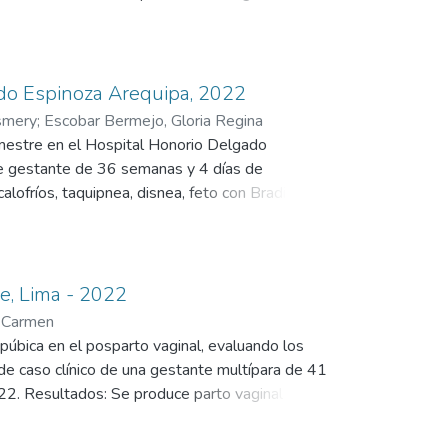
a y desgarro vaginal. Requirió manejo en UCI y
a muerte materna. Este caso resalta la
.
gado Espinoza Arequipa, 2022
smery
;
Escobar Bermejo, Gloria Regina
rimestre en el Hospital Honorio Delgado
nte gestante de 36 semanas y 4 días de
lofríos, taquipnea, disnea, feto con Bradicardia
ricia, donde se realizó Cesárea de emergencia
tratamiento conservador pasa interconsultas
ardiogenico, Cardiología: Shock Multifocal,
idados Intensivos (UCI) en mal estado general,
ue, Lima - 2022
r embolia de líquido amniótico por informe
d Carmen
rtal de la gestación se determina deceso de
s púbica en el posparto vaginal, evaluando los
de caso clínico de una gestante multípara de 41
22. Resultados: Se produce parto vaginal con
peso de 4399 gramos, Apgar 8 al minuto y 9 a
lvica y dificultad para la movilización de