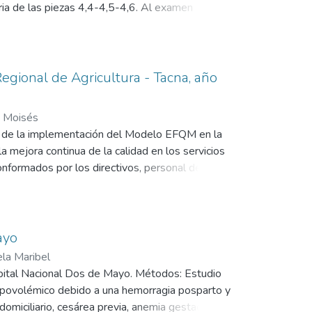
aria de las piezas 4,4-4,5-4,6. Al examen
oratorio e imágenes complementarias sin
nica convencional y tipo de conexión hexagonal
sultados. -Se realizó la colocación de
hueso y membrana. Luego de 4 meses de la
egional de Agricultura - Tacna, año
ínico de puente sobre implantes atornillados con
n Moisés
vés de la implementación del Modelo EFQM en la
 mejora continua de la calidad en los servicios
nformados por los directivos, personal de la
s se empleó los criterios de la matriz REDER cuya
ón del personal y usuarios, en el mismo se
os criterios que menor puntaje obtuvieron fueron
n los usuarios. En la evaluación global se
ayo
las causas de este desempeño y adoptar
ela Maribel
 la calidad de los servicios ha mejorado, aún
ospital Nacional Dos de Mayo. Métodos: Estudio
hipovolémico debido a una hemorragia posparto y
domiciliario, cesárea previa, anemia gestacional