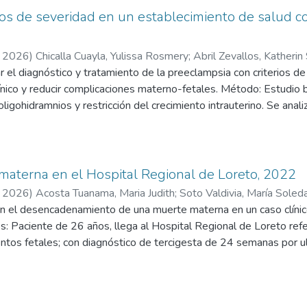
ito Unanue de Tacna es evaluada por médico ginecologo de turno qu
ios de severidad en un establecimiento de salud c
siólogo ya que será preparada de emergencia para cesárea. Se obt
de líquido meconial, con puntuación de Apgar de 3 al minuto, 7 a
,
2026
)
Chicalla Cuayla, Yulissa Rosmery
;
Abril Zevallos, Katherin
denciaron la existencia de alteración del bienestar fetal, del mis
r el diagnóstico y tratamiento de la preeclampsia con criterios d
. Una vez detectada la alteracion del bienestar fetal se program
línico y reducir complicaciones materno-fetales. Método: Estudio 
 de vida.
gohidramnios y restricción del crecimiento intrauterino. Se analiz
: El diagnóstico temprano y la cesárea de emergencia permitieron 
ertensivos, sulfato de magnesio. Conclusión: Se evidenció que la 
multidisciplinario y protocolizado es determinante para reducir r
aterna en el Hospital Regional de Loreto, 2022
,
2026
)
Acosta Tuanama, Maria Judith
;
Soto Valdivia, María Soled
s en el desencadenamiento de una muerte materna en un caso clíni
s: Paciente de 26 años, llega al Hospital Regional de Loreto refe
entos fetales; con diagnóstico de tercigesta de 24 semanas por ult
do tratamiento antituberculoso, antibióticos y sintomáticos; desp
berculosis influyo fuertemente en el desencadenamiento de la mue
 complicándose con una infección generalizada.