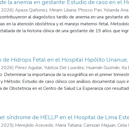
ío de la anemia en gestante: Estudio de caso en el H
,
2026
)
Apaza Quiñonez, Miriam Liliana
;
Phocco Pari, Yolanda Ana
 contribuyeron al diagnóstico tardío de anemia en una gestante at
cias en la atención obstétrica y el manejo materno-fetal. Metodol
detallada de la historia clínica de una gestante de 19 años que ing
reso, la evolución intraparto, los resultados de exámenes auxiliare
ca del Ministerio de Salud del Perú y de literatura científica recien
esultados: La gestante ingresó sin hemoglobina actualizada y el 
cual no fue interpretado oportunamente como diagnóstico clínico. 
co de Hidrops Fetal en el Hospital Hipólito Unanue
sificándose como anemia moderada, evidenciándose fallas en el t
,
2026
)
Pérez Aguilar, Yubitza Del Lourdes
;
Huamán Guzmán, Ita 
nacionales. Conclusión: El diagnóstico tardío de la anemia estuvo 
: Determinar la importancia de la ecográfica en el primer trimest
ción de riesgos maternos y la planificación de un manejo preventiv
y Método: Estudio de caso clínico con análisis documental cuyo in
 de Obstetricia en el Centro de Salud La Esperanza con resultado
tal e Hidrops fetal. Paciente fue referida a Hospital Hipólito Un
obstétrica, siendo el diagnóstico: Gestación de 16 semanas. por bi
s 29 semanas de gestación, gestante reingresa al Hospital por eme
Neonatología para culminación del embarazo. Se produce el parto e
el síndrome de HELLP en el Hospital de Lima Este
El deceso de la recién nacido se produce una hora después del par
,
2025
)
Merejildo Acevedo, Maria Tatiana
;
Camizan Majuan, Celia 