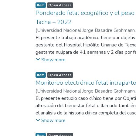
Item
Open Access
Ponderado fetal ecográfico y el pes
Tacna – 2022
(
Universidad Nacional Jorge Basadre Grohmann
El presente trabajo académico tiene por objetiv
gestante del Hospital Hipólito Unanue de Tacna. 
gestante nulípara de 41 semanas y 2 días por fec
ingresó por el servicio de emergencia presentan
Show more
un ponderado fetal estimado de 4552 gramos, cal
abdominal y longitud femoral. Posteriormente, 
Item
Open Access
estimado ecográfico, lo que representa una vari
Monitoreo electrónico fetal intrapart
estrecha y clínicamente significativa entre el po
(
Universidad Nacional Jorge Basadre Grohmann
obstétrica como herramienta confiable en la est
El presente estudio caso clínico tiene por Objeti
alteración del bienestar fetal o llamado también
el análisis de la historia clínica completa del ca
lo que es un aporte como evidencia para la detec
Show more
clínica para el desarrollo y manejo del caso cl
fetal, con dinámica uterina, niega sangrado vagi
Item
Open Access