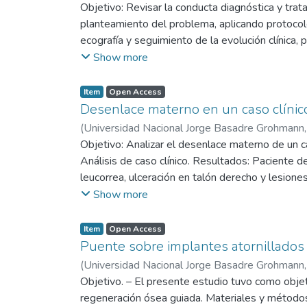
esencial para el diagnóstico oportuno del Hidrop
Objetivo: Revisar la conducta diagnóstica y tr
adecuadamente la vigilancia prenatal y la conduct
planteamiento del problema, aplicando protocolos
ecografía y seguimiento de la evolución clínica
caso. Resultado: Se logró la estabilización y e
Show more
Conclusiones: La detección temprana y manejo es
Item
Open Access
Desenlace materno en un caso clínico
(
Universidad Nacional Jorge Basadre Grohmann
Objetivo: Analizar el desenlace materno de un c
Análisis de caso clínico. Resultados: Paciente de
leucorrea, ulceración en talón derecho y lesion
y diabetes mellitus I pregestacional; es hospital
Show more
Ceftriaxona y Meropenem; también, se determinó
clasificada como muerte materna indirecta. Concl
Item
Open Access
grado y la falta de una atención prenatal adecuad
Puente sobre implantes atornillados 
(
Universidad Nacional Jorge Basadre Grohmann
Objetivo. – El presente estudio tuvo como objet
regeneración ósea guiada. Materiales y métodos