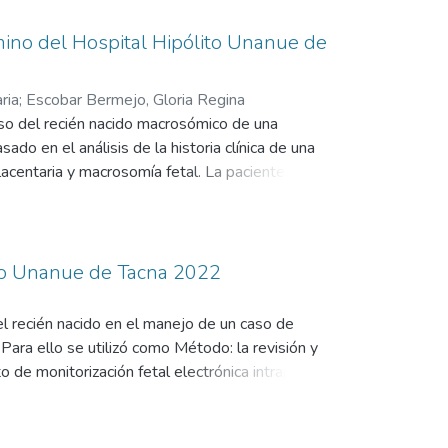
mino del Hospital Hipólito Unanue de
ria
;
Escobar Bermejo, Gloria Regina
eso del recién nacido macrosómico de una
do en el análisis de la historia clínica de una
lacentaria y macrosomía fetal. La paciente
s se realizó ecografía obstétrica, obteniéndose
l, circunferencia cefálica, circunferencia
se una diferencia de 118 gramos respecto al
a fetal. Se concluye que existe una relación
lito Unanue de Tacna 2022
ico, lo que respalda la utilidad de la ecografía
del recién nacido en el manejo de un caso de
Para ello se utilizó como Método: la revisión y
to de monitorización fetal electrónica intraparto
sultado: se realizo la revisión de una historia
e 39,5 semanas por alteración del bienestar
to y con vía permeable referida del Centro de