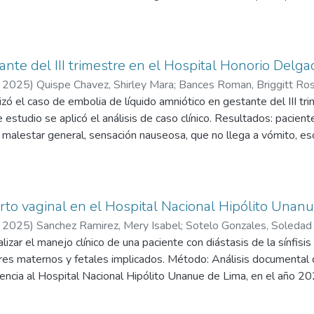
érdida sanguínea de 1500 ml, retención placentaria, atonía uterin
 favorable. Conclusiones: La intervención médica oportuna evitó l
prenatal y la capacitación profesional para emergencias obstétricas
ante del III trimestre en el Hospital Honorio Del
,
2025
)
Quispe Chavez, Shirley Mara
;
Bances Roman, Briggitt Ro
izó el caso de embolia de líquido amniótico en gestante del III t
studio se aplicó el análisis de caso clínico. Resultados: pacie
malestar general, sensación nauseosa, que no llega a vómito, esca
rgencia a sala de operaciones del departamento de Gineco-obstet
 cuidados intensivos por shock de etiología a determinar, recibe 
os presuntivos de Shock Hipovolémico vs Shock Séptico vs Shock C
romboembolismo Pulmonar (TEP), Paciente ingresa a Unidad de cu
parto vaginal en el Hospital Nacional Hipólito Unan
 se declara el fallecimiento de la paciente, se determina este po
,
2025
)
Sanchez Ramirez, Mery Isabel
;
Sotelo Gonzales, Soleda
íquido amniótico es una complicación severa y potencialmente mo
izar el manejo clínico de una paciente con diástasis de la sínfisi
ores maternos y fetales implicados. Método: Análisis documental 
ncia al Hospital Nacional Hipólito Unanue de Lima, en el año 20
Roberts, obteniendo un recién nacido de sexo femenino, con un 
. Tras el parto vaginal, paciente presenta dolor intenso en zona pé