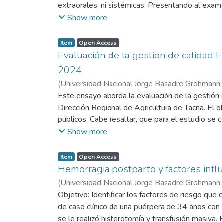
extraorales, ni sistémicas. Presentando al exam
radiográfico presentó reabsorción horizontal le
Show more
encontrar reportes desfavorables, por lo que se
interno, más colocación de hueso granulado de 
Item
Open Access
implantes (pza 4.4 de 3,3 x 10 mm y pza 4.6 d
Evaluación de la gestion de calidad E
intervención quirúrgica se instaló el puente de 
2024
conexión hexagonal interna y regeneración ósea
(
Universidad Nacional Jorge Basadre Grohmann
Este ensayo aborda la evaluación de la gestión
Dirección Regional de Agricultura de Tacna. El o
públicos. Cabe resaltar, que para el estudio se
Dirección Regional de Agricultura Tacna y los us
Show more
estructura consta de 23 items para medir la vari
observa que los criterios con mayores valores es
Item
Open Access
Política y estrategia, resultados en las personas
Hemorragia postparto y factores infl
obtuvo un puntaje de 363.75 de los 1000 puntos
(
Universidad Nacional Jorge Basadre Grohmann
estrategias que conduzcan a una mayor eficiencia
Objetivo: Identificar los factores de riesgo qu
hay desafíos que deben abordarse para alcanza
de caso clínico de una puérpera de 34 años con
se le realizó histerotomía y transfusión masiva. 